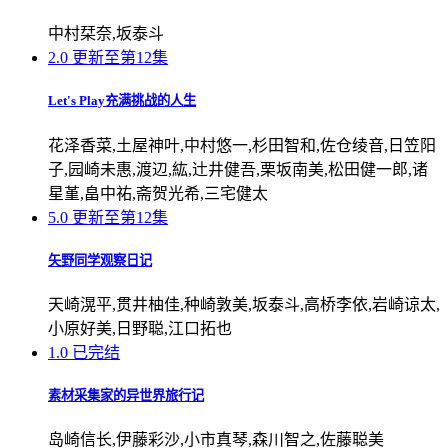
中村栞奈,坂泰斗
2.0
更新至第12集
Let's Play充满挑战的人生
花泽香菜,土屋神叶,中村悠一,杉田智和,佐仓绫音,日笠阳
子,园崎未惠,渡辺,紘,辻井健吾,栗坂南美,松田健一郎,诸
星堇,畠中祐,斋贺光希,三宅健太
5.0
更新至第12集
矢野同学观察日记
天崎滉平,贯井柚佳,种崎敦美,坂泰斗,高桥李依,岩崎谅太,
小原好美,日野聪,江口拓也
1.0
已完结
素材采集家的异世界旅行记
岛崎信长,伊藤彩沙,小市真琴,森川智之,佐藤聪美