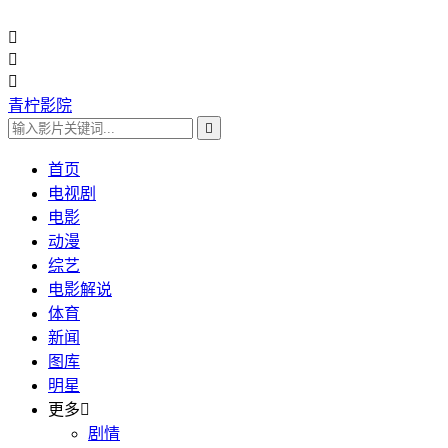



青柠影院

首页
电视剧
电影
动漫
综艺
电影解说
体育
新闻
图库
明星
更多

剧情