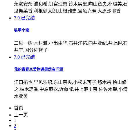
永濑安奈,浦和希,钉宫理惠,铃木实里,陶山章央,朴璐美,石
见舞菜香,利根健太朗,山根雅史,宝龟克寿,大原沙耶香
7.0
已完结
铁甲小宝
二见一树,木村雅,小出由华,石井洋祐,向井亚纪,井上碧,石
井宁,国分佐智子
7.0
已完结
我的青春恋爱物语果然有问题
江口拓也,早见沙织,东山奈央,小松未可子,悠木碧,桧山修
之,柚木凉香,中原麻衣,近藤隆,井上麻里奈,佐佐木望,小清
水亚美
首页
上一页
1
2