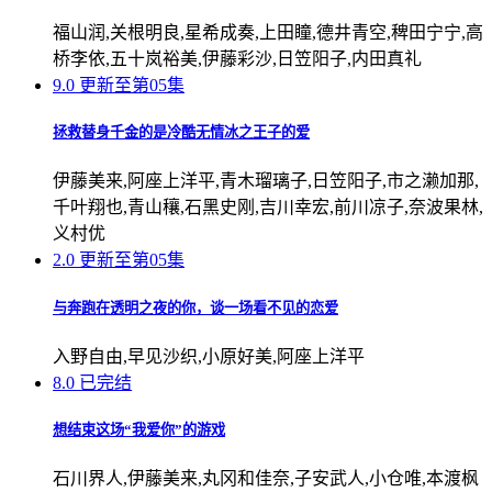
福山润,关根明良,星希成奏,上田瞳,德井青空,稗田宁宁,高
桥李依,五十岚裕美,伊藤彩沙,日笠阳子,内田真礼
9.0
更新至第05集
拯救替身千金的是冷酷无情冰之王子的爱
伊藤美来,阿座上洋平,青木瑠璃子,日笠阳子,市之濑加那,
千叶翔也,青山穰,石黑史刚,吉川幸宏,前川凉子,奈波果林,
义村优
2.0
更新至第05集
与奔跑在透明之夜的你，谈一场看不见的恋爱
入野自由,早见沙织,小原好美,阿座上洋平
8.0
已完结
想结束这场“我爱你”的游戏
石川界人,伊藤美来,丸冈和佳奈,子安武人,小仓唯,本渡枫