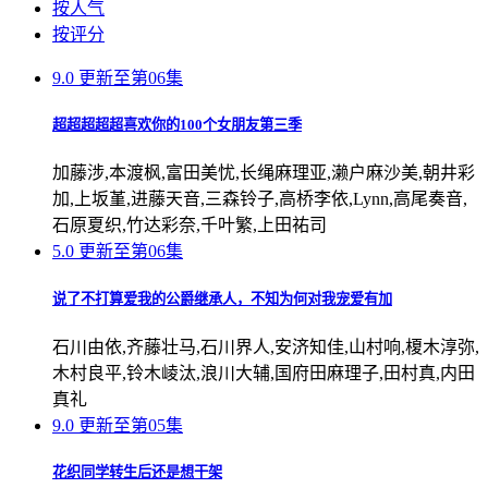
按人气
按评分
9.0
更新至第06集
超超超超超喜欢你的100个女朋友第三季
加藤涉,本渡枫,富田美忧,长绳麻理亚,濑户麻沙美,朝井彩
加,上坂堇,进藤天音,三森铃子,高桥李依,Lynn,高尾奏音,
石原夏织,竹达彩奈,千叶繁,上田祐司
5.0
更新至第06集
说了不打算爱我的公爵继承人，不知为何对我宠爱有加
石川由依,齐藤壮马,石川界人,安济知佳,山村响,榎木淳弥,
木村良平,铃木崚汰,浪川大辅,国府田麻理子,田村真,内田
真礼
9.0
更新至第05集
花织同学转生后还是想干架