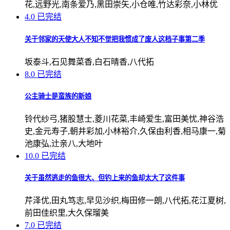
花,远野光,南条爱乃,黑田崇矢,小仓唯,竹达彩奈,小林优
4.0
已完结
关于邻家的天使大人不知不觉把我惯成了废人这档子事第二季
坂泰斗,石见舞菜香,白石晴香,八代拓
8.0
已完结
公主骑士是蛮族的新娘
铃代纱弓,猪股慧士,菱川花菜,丰崎爱生,富田美忧,神谷浩
史,金元寿子,朝井彩加,小林裕介,久保由利香,相马康一,菊
池康弘,辻亲八,大地叶
10.0
已完结
关于虽然逃走的鱼很大、但钓上来的鱼却太大了这件事
芹泽优,田丸笃志,早见沙织,梅田修一朗,八代拓,花江夏树,
前田佳织里,大久保瑠美
7.0
已完结