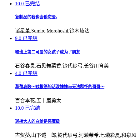
10.0
已完结
复制品的我也会谈恋爱。
诸星堇,Sumire,Morohoshi,铃木崚汰
9.0
已完结
和班上第二可爱的女孩子成为了朋友
石谷春贵,石见舞菜香,铃代纱弓,长谷川育美
4.0
已完结
草莓哀歌～缺根筋的活泼妹妹与无法释怀的哥哥～
百合本花,五十嵐勇太
10.0
已完结
迦楠大人的白给是恶魔级
古贺葵,山下诚一郎,铃代纱弓,河濑茉希,七濑彩夏,和泉风