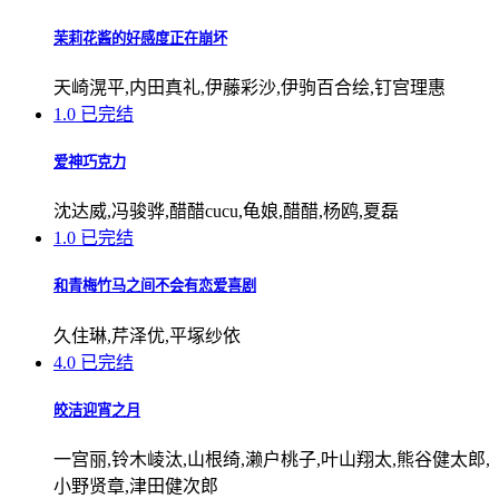
茉莉花酱的好感度正在崩坏
天崎滉平,内田真礼,伊藤彩沙,伊驹百合绘,钉宫理惠
1.0
已完结
爱神巧克力
沈达威,冯骏骅,醋醋cucu,龟娘,醋醋,杨鸥,夏磊
1.0
已完结
和青梅竹马之间不会有恋爱喜剧
久住琳,芹泽优,平塚纱依
4.0
已完结
皎洁迎宵之月
一宫丽,铃木崚汰,山根绮,濑户桃子,叶山翔太,熊谷健太郎,
小野贤章,津田健次郎