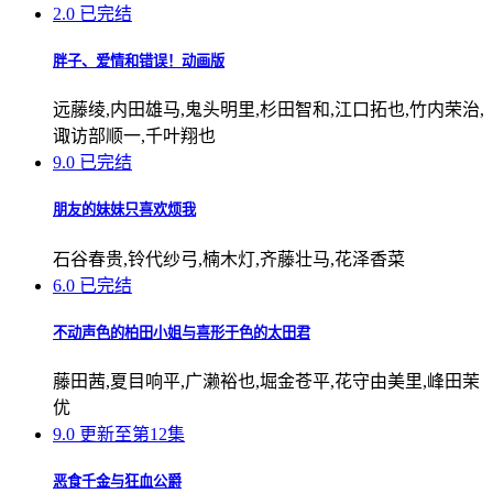
2.0
已完结
胖子、爱情和错误！动画版
远藤绫,内田雄马,鬼头明里,杉田智和,江口拓也,竹内荣治,
诹访部顺一,千叶翔也
9.0
已完结
朋友的妹妹只喜欢烦我
石谷春贵,铃代纱弓,楠木灯,齐藤壮马,花泽香菜
6.0
已完结
不动声色的柏田小姐与喜形于色的太田君
藤田茜,夏目响平,广濑裕也,堀金苍平,花守由美里,峰田茉
优
9.0
更新至第12集
恶食千金与狂血公爵