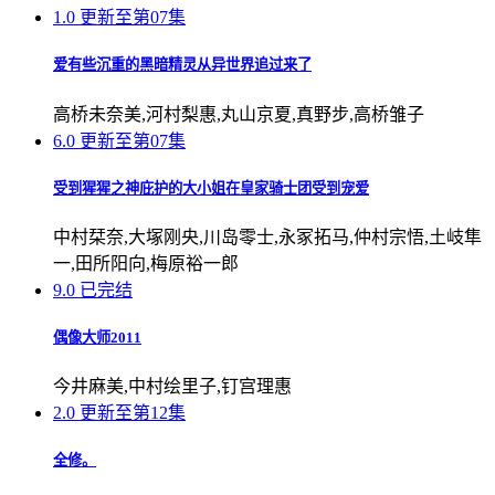
1.0
更新至第07集
爱有些沉重的黑暗精灵从异世界追过来了
高桥未奈美,河村梨惠,丸山京夏,真野步,高桥雏子
6.0
更新至第07集
受到猩猩之神庇护的大小姐在皇家骑士团受到宠爱
中村栞奈,大塚刚央,川岛零士,永冢拓马,仲村宗悟,土岐隼
一,田所阳向,梅原裕一郎
9.0
已完结
偶像大师2011
今井麻美,中村绘里子,钉宫理惠
2.0
更新至第12集
全修。