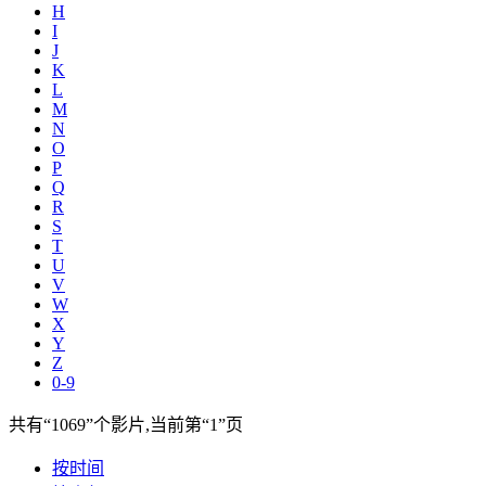
H
I
J
K
L
M
N
O
P
Q
R
S
T
U
V
W
X
Y
Z
0-9
共有
“1069”
个影片,当前第
“1”
页
按时间