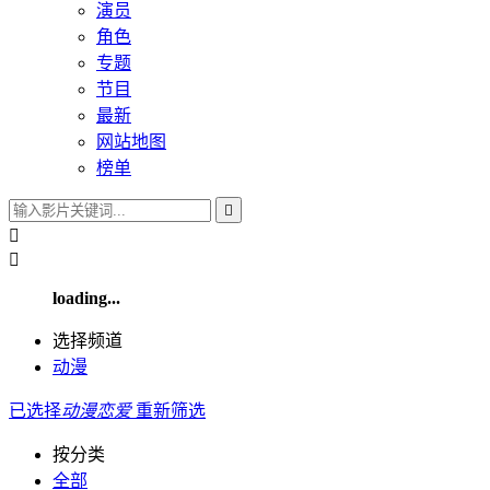
演员
角色
专题
节目
最新
网站地图
榜单



loading...
选择频道
动漫
已选择
动漫
恋爱
重新筛选
按分类
全部