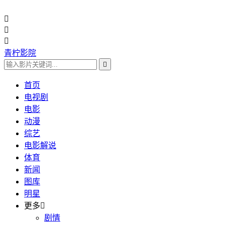



青柠影院

首页
电视剧
电影
动漫
综艺
电影解说
体育
新闻
图库
明星
更多

剧情