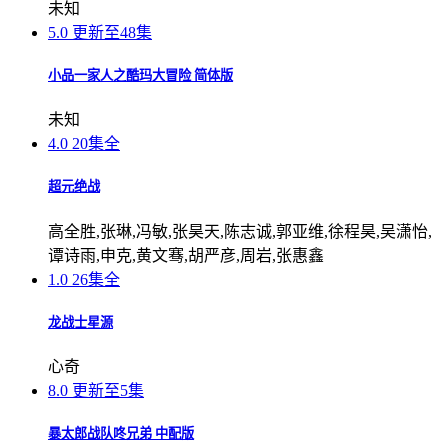
未知
5.0
更新至48集
小品一家人之酷玛大冒险 简体版
未知
4.0
20集全
超元绝战
高全胜,张琳,冯敏,张昊天,陈志诚,郭亚维,徐程昊,吴潇怡,
谭诗雨,申克,黄文骞,胡严彦,周岩,张惠鑫
1.0
26集全
龙战士星源
心奇
8.0
更新至5集
暴太郎战队咚兄弟 中配版