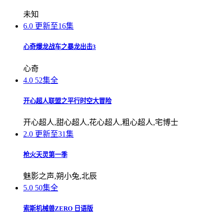
未知
6.0
更新至16集
心奇爆龙战车之暴龙出击3
心奇
4.0
52集全
开心超人联盟之平行时空大冒险
开心超人,甜心超人,花心超人,粗心超人,宅博士
2.0
更新至31集
枪火天灵第一季
魅影之声,朔小兔,北辰
5.0
50集全
索斯机械兽ZERO 日语版