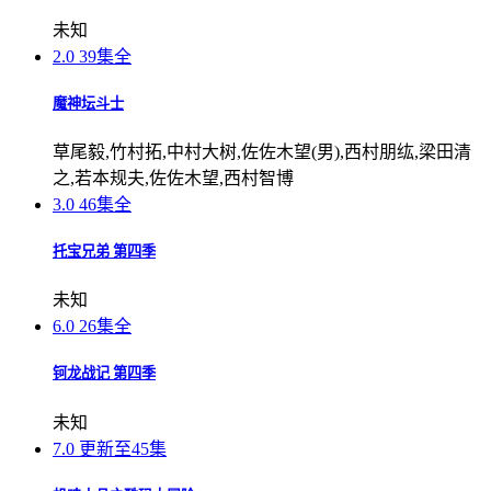
未知
2.0
39集全
魔神坛斗士
草尾毅,竹村拓,中村大树,佐佐木望(男),西村朋纮,梁田清
之,若本规夫,佐佐木望,西村智博
3.0
46集全
托宝兄弟 第四季
未知
6.0
26集全
钶龙战记 第四季
未知
7.0
更新至45集