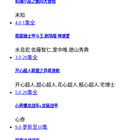
机魂小品之酷玛大冒险
未知
4.0
1集全
假面骑士甲斗王 剧场版 神速爱
水岛宏,佐藤智仁,里中唯,德山秀典
3.0
26集全
开心超人联盟之异星迷航
开心超人,甜心超人,花心超人,粗心超人,宅博士
5.0
26集全
心奇爆龙战车x龙装战甲
心奇
9.0
更新至10集