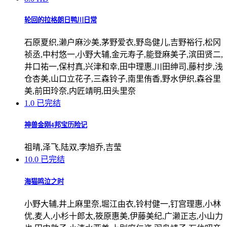
轮回的拉格朗日鸭川日常
石原夏织,濑户麻沙美,茅野爱衣,野岛健儿,吉野裕行,松冈
祯丞,中村悠一,小野大辅,金元寿子,能登麻美子,滨田贤二,
井口祐一,保村真,兴津和幸,田中理惠,川田绅司,藤村步,浅
仓杏美,山口立花子,三森铃子,南里侑香,野水伊织,森谷里
美,前田玲奈,内匠靖明,田头里奈
1.0
已完结
神兽金刚4邦宝历险记
祖晴,泽飞,陆双,李旭乔,吉莹
10.0
已完结
海猫鸣泣之时
小野大辅,井上麻里奈,堀江由衣,铃村健一,钉宫理惠,小林
优,麦人,小杉十郎太,筱原惠美,伊藤美纪,广濑正志,小山力