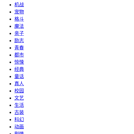
机战
宠物
格斗
魔法
亲子
励志
青春
都市
惊悚
经典
童话
真人
校园
文艺
生活
古装
科幻
动画
剧情