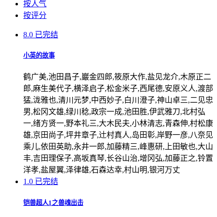
按人气
按评分
8.0
已完结
小英的故事
鹤广美,池田昌子,巖金四郎,筱原大作,盐见龙介,木原正二
郎,麻生美代子,横泽启子,松金米子,西尾德,安原义人,渡部
猛,泷雅也,清川元梦,中西妙子,白川澄子,神山卓三,二见忠
男,松冈文雄,绿川稔,政宗一成,池田胜,伊武雅刀,北村弘
一,绪方贤一,野本礼三,大木民夫,小林清志,青森伸,村松康
雄,京田尚子,坪井章子,辻村真人,岛田彰,岸野一彦,八奈见
乘儿,依田英助,永井一郎,加藤精三,峰惠研,上田敏也,大山
丰,吉田理保子,高坂真琴,长谷山治,增冈弘,加藤正之,铃置
洋孝,盐屋翼,泽律雄,石森达幸,村山明,银河万丈
1.0
已完结
铠兽超人1之兽魂出击