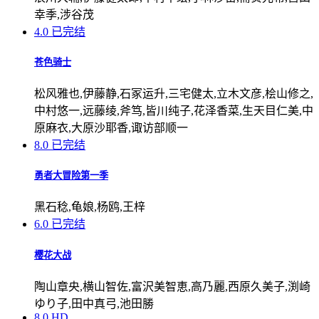
幸季,涉谷茂
4.0
已完结
苍色骑士
松风雅也,伊藤静,石冢运升,三宅健太,立木文彦,桧山修之,
中村悠一,远藤绫,斧笃,皆川纯子,花泽香菜,生天目仁美,中
原麻衣,大原沙耶香,诹访部顺一
8.0
已完结
勇者大冒险第一季
黑石稔,龟娘,杨鸥,王梓
6.0
已完结
樱花大战
陶山章央,横山智佐,富沢美智恵,高乃麗,西原久美子,渕崎
ゆり子,田中真弓,池田勝
8.0
HD