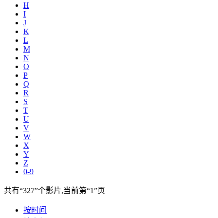
H
I
J
K
L
M
N
O
P
Q
R
S
T
U
V
W
X
Y
Z
0-9
共有
“327”
个影片,当前第
“1”
页
按时间