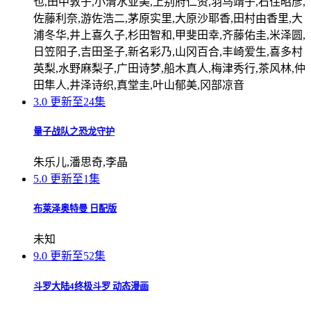
也,田中敦子,小清水亚美,上别府仁资,羽鸟靖子,石住昭彦,
佐藤利奈,游佐浩二,茅原实里,大原沙耶香,田村由香里,大
浦冬华,井上喜久子,杉田智和,甲斐田幸,齐藤佑圭,米泽圆,
日笠阳子,吉田圣子,新名彩乃,山冈百合,丰崎爱生,喜多村
英梨,水野麻梨子,广田诗梦,船木真人,梅津秀行,茶风林,仲
田隼人,井泽诗织,真堂圭,叶山郁美,冈部凉音
3.0
更新至24集
量子战队之恐龙守护
朱乐儿,潘思奇,李晶
5.0
更新至1集
布莱泽奥特曼 日配版
未知
9.0
更新至52集
斗罗大陆4终极斗罗 动态漫画