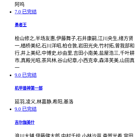
阿呜
7.0
已完结
勇者王
桧山修之,半场友惠,伊藤舞子,石井康嗣,江川央生,绪方贤
一,楢桥美纪,石川洋昭,柏仓敦,岩田光央,竹村拓,曾我部和
行,井上美纪,中博史,纱由里,吉田小南美,盐屋浩三,千叶耕
市,真殿光昭,茶风林,谷山纪章,小西克幸,森泽芙美,山田真
一
9.0
已完结
机甲兽神第一部
延羽,凌义,林嘉静,希阳,基洛
9.0
已完结
吉尔伽美什
浪川大辅,伊藤健太郎,中村千绘,小林沙苗,斋贺光希,宫田