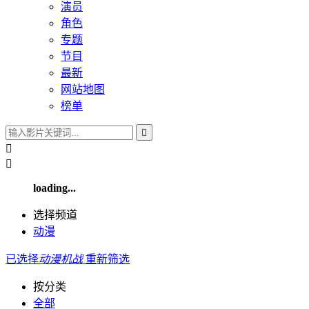
演员
角色
专题
节目
最新
网站地图
榜单



loading...
选择频道
动漫
已选择
动漫
机战
重新筛选
按分类
全部