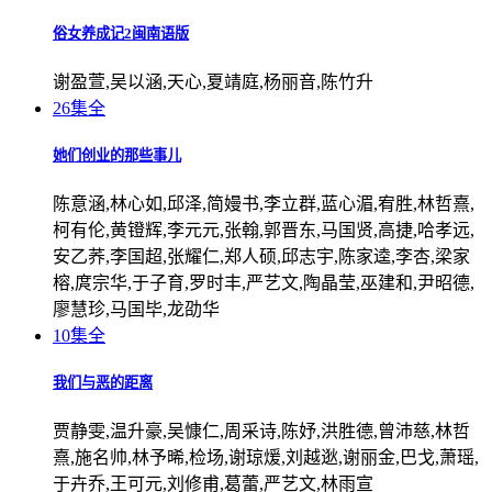
俗女养成记2闽南语版
谢盈萱,吴以涵,天心,夏靖庭,杨丽音,陈竹升
26集全
她们创业的那些事儿
陈意涵,林心如,邱泽,简嫚书,李立群,蓝心湄,宥胜,林哲熹,
柯有伦,黄镫辉,李元元,张翰,郭晋东,马国贤,高捷,哈孝远,
安乙荞,李国超,张耀仁,郑人硕,邱志宇,陈家逵,李杏,梁家
榕,庹宗华,于子育,罗时丰,严艺文,陶晶莹,巫建和,尹昭德,
廖慧珍,马国毕,龙劭华
10集全
我们与恶的距离
贾静雯,温升豪,吴慷仁,周采诗,陈妤,洪胜德,曾沛慈,林哲
熹,施名帅,林予晞,检场,谢琼煖,刘越逖,谢丽金,巴戈,萧瑶,
于卉乔,王可元,刘修甫,葛蕾,严艺文,林雨宣