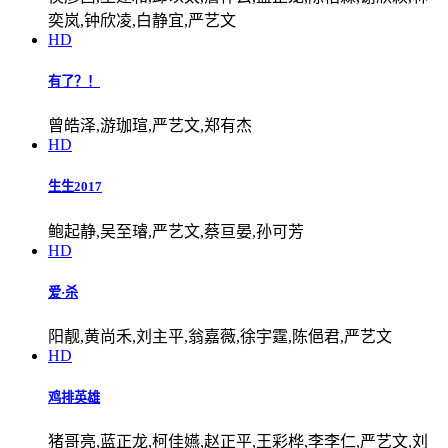
奕岚,钟欣凌,白静宜,严艺文
HD
有了？！
曾皓泽,游珈瑄,严艺文,郑有杰
HD
生生2017
鲍起静,吴至璿,严艺文,蔡亘晏,孙可芳
HD
爱·杀
阳靓,黄尚禾,刘主平,翁嘉薇,徐宇霆,陈俋君,严艺文
HD
鸡排英雄
猪哥亮,蓝正龙,柯佳嬿,赵正平,王彩桦,李李仁,严艺文,刘