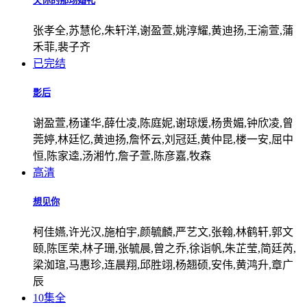
欠你的那场婚礼
张孝全,苏慧伦,朱轩洋,谢盈萱,姚淳耀,黄迪扬,王渝萱,蒲
禾菲,裴子齐
已完结
影后
谢盈萱,杨谨华,薛仕凌,陈庭妮,谢琼煖,杨贵媚,钟欣凌,曾
莞婷,林廷忆,黄迪扬,詹怀云,刘冠廷,黄仲昆,楼一安,屈中
恒,陈家逵,汤湘竹,詹子萱,陈彦嘉,牧森
高清
想见你
柯佳嬿,许光汉,施柏宇,颜毓麟,严艺文,张翰,林鹤轩,郭文
颐,陈匡荣,林子珊,张毓晨,曾之乔,徐诣帆,朱芷莹,简廷芮,
梁洳瑄,马惠珍,连晨翔,邱胜翊,杨翘硕,安伟,黄鸿升,章广
辰
10集全