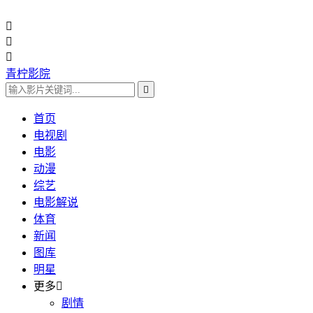



青柠影院

首页
电视剧
电影
动漫
综艺
电影解说
体育
新闻
图库
明星
更多

剧情