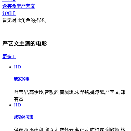
含笑食堂
严艺文
详细

暂无对此角色的描述。
严艺文主演的电影
更多

HD
我家的事
蓝苇华,高伊玲,曾敬骅,黄珮琪,朱羿铭,姚淳耀,严艺文,郑
有杰
HD
成功补习班
侯彦西,巫建和,邱以太,詹怀云,蓝正龙,陈柏霖,谢欣颖,林