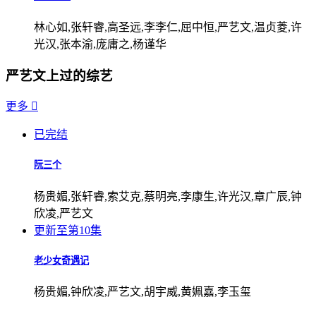
林心如,张轩睿,高圣远,李李仁,屈中恒,严艺文,温贞菱,许
光汉,张本渝,庞庸之,杨谨华
严艺文上过的综艺
更多

已完结
阮三个
杨贵媚,张轩睿,索艾克,蔡明亮,李康生,许光汉,章广辰,钟
欣凌,严艺文
更新至第10集
老少女奇遇记
杨贵媚,钟欣凌,严艺文,胡宇威,黄姵嘉,李玉玺