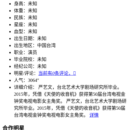
身高：
未知
体重：
未知
民族：
未知
星座：
未知
血型：
未知
出生日期：
未知
出生地区：
中国台湾
职业：
演员
毕业院校：
未知
经纪公司：
未知
明星/评论：
当前有
0
条评论，

人气：
3064
°
详细介绍：
严艺文，台北艺术大学剧场研究所毕业。
2015年，凭借《天使的收音机》获得第50届台湾电视金
钟奖电视电影女主角奖。
严艺文，台北艺术大学剧场研
究所毕业。2015年，凭借《天使的收音机》获得第50届
台湾电视金钟奖电视电影女主角奖。
详情
合作明星