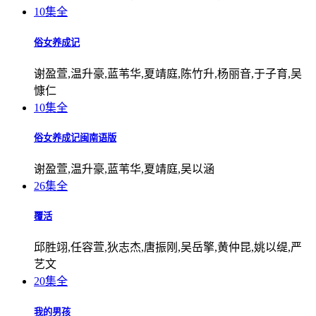
10集全
俗女养成记
谢盈萱,温升豪,蓝苇华,夏靖庭,陈竹升,杨丽音,于子育,吴
慷仁
10集全
俗女养成记闽南语版
谢盈萱,温升豪,蓝苇华,夏靖庭,吴以涵
26集全
覆活
邱胜翊,任容萱,狄志杰,唐振刚,吴岳擎,黄仲昆,姚以缇,严
艺文
20集全
我的男孩