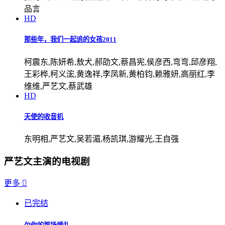
品言
HD
那些年，我们一起追的女孩2011
柯震东,陈妍希,敖犬,郝劭文,蔡昌宪,侯彦西,弯弯,邱彦翔,
王彩桦,柯义浤,黄逸祥,李凤新,黄柏钧,赖雅妍,高丽红,李
维维,严艺文,蔡武雄
HD
天使的收音机
东明相,严艺文,吴若湄,杨凯琪,游耀光,王自强
严艺文主演的电视剧
更多

已完结