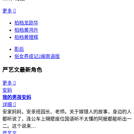
更多

拍档龙劭华
拍档黄鸿升
拍档黄镫辉
影后
俗女养成记2闽南语版
严艺文最新角色
更多

安妈
我的男孩
安妈
详细

安家妈妈，安亲班园长、老师。关于嫁错人的故事，身边的人
都听说了，连公车上隔壁座位国语听不太懂的阿嬷都能听出一
二。这个说来…
严艺文