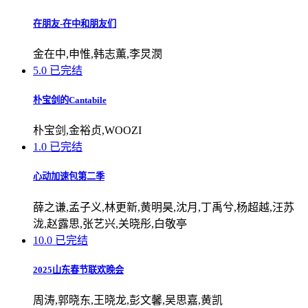
在朋友-在中和朋友们
金在中,申惟,韩志薫,李炅潣
5.0
已完结
朴宝剑的Cantabile
朴宝剑,金裕贞,WOOZI
1.0
已完结
心动加速包第二季
薛之谦,孟子义,林更新,黄明昊,沈月,丁禹兮,杨超越,汪苏
泷,赵露思,张艺兴,关晓彤,白敬亭
10.0
已完结
2025山东春节联欢晚会
周涛,郭晓东,王晓龙,彭文馨,吴思嘉,黄凯