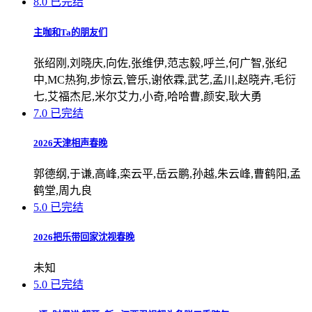
8.0
已完结
主咖和Ta的朋友们
张绍刚,刘晓庆,向佐,张维伊,范志毅,呼兰,何广智,张纪
中,MC热狗,步惊云,管乐,谢依霖,武艺,孟川,赵晓卉,毛衍
七,艾福杰尼,米尔艾力,小奇,哈哈曹,颜安,耿大勇
7.0
已完结
2026天津相声春晚
郭德纲,于谦,高峰,栾云平,岳云鹏,孙越,朱云峰,曹鹤阳,孟
鹤堂,周九良
5.0
已完结
2026把乐带回家沈视春晚
未知
5.0
已完结