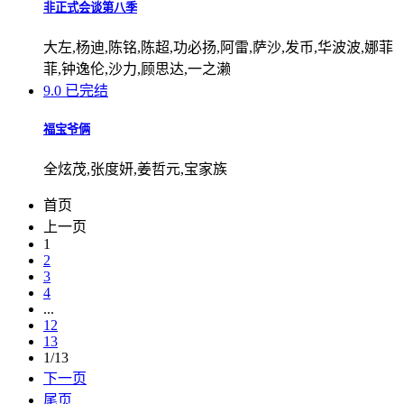
非正式会谈第八季
大左,杨迪,陈铭,陈超,功必扬,阿雷,萨沙,发币,华波波,娜菲
菲,钟逸伦,沙力,顾思达,一之濑
9.0
已完结
福宝爷俩
全炫茂,张度妍,姜哲元,宝家族
首页
上一页
1
2
3
4
...
12
13
1/13
下一页
尾页