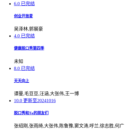
6.0
已完结
创业开放麦
吴泽林,郭展豪
4.0
已完结
健康脱口秀第四季
未知
8.0
已完结
天天向上
谭曼,毛豆豆,汪涵,大张伟,王一博
10.0
更新至20241016
脱口秀和Ta的朋友们
张绍刚,张雨绮,大张伟,陈鲁豫,窦文涛,呼兰,徐志胜,何广