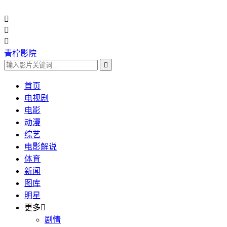



青柠影院

首页
电视剧
电影
动漫
综艺
电影解说
体育
新闻
图库
明星
更多

剧情