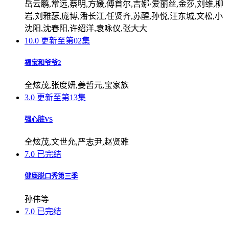
岳云鹏,常远,蔡明,方媛,傅首尔,吉娜·爱丽丝,金莎,刘维,柳
岩,刘雅瑟,庞博,潘长江,任贤齐,苏醒,孙悦,汪东城,文松,小
沈阳,沈春阳,许绍洋,袁咏仪,张大大
10.0
更新至第02集
福宝和爷爷2
全炫茂,张度妍,姜哲元,宝家族
3.0
更新至第13集
强心脏VS
全炫茂,文世允,严志尹,赵贤雅
7.0
已完结
健康脱口秀第三季
孙伟等
7.0
已完结