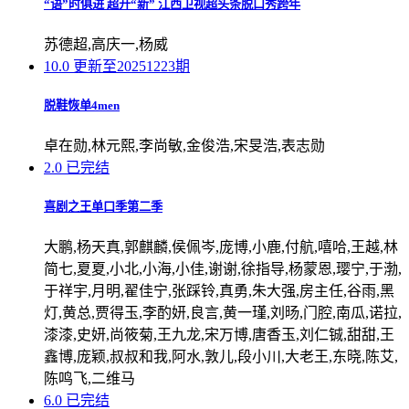
“语”时俱进 超开“新” 江西卫视超头条脱口秀跨年
苏德超,高庆一,杨威
10.0
更新至20251223期
脱鞋恢单4men
卓在勋,林元熙,李尚敏,金俊浩,宋旻浩,表志勋
2.0
已完结
喜剧之王单口季第二季
大鹏,杨天真,郭麒麟,侯佩岑,庞博,小鹿,付航,嘻哈,王越,林
简七,夏夏,小北,小海,小佳,谢谢,徐指导,杨蒙恩,璎宁,于渤,
于祥宇,月明,翟佳宁,张踩铃,真勇,朱大强,房主任,谷雨,黑
灯,黄总,贾得玉,李酌妍,良言,黄一瑾,刘旸,门腔,南瓜,诺拉,
漆漆,史妍,尚筱菊,王九龙,宋万博,唐香玉,刘仁铖,甜甜,王
鑫博,庞颖,叔叔和我,阿水,敦儿,段小川,大老王,东晓,陈艾,
陈鸣飞,二维马
6.0
已完结