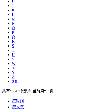
I
J
K
L
M
N
O
P
Q
R
S
T
U
V
W
X
Y
Z
0-9
共有
“361”
个影片,当前第
“1”
页
按时间
按人气