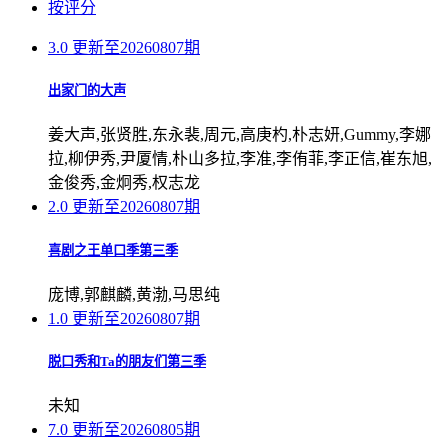
按评分
3.0
更新至20260807期
出家门的大声
姜大声,张贤胜,东永裴,周元,高庚杓,朴志妍,Gummy,李娜
拉,柳伊秀,尹厦情,朴山多拉,李准,李侑菲,李正信,崔东旭,
金俊秀,金炯秀,权志龙
2.0
更新至20260807期
喜剧之王单口季第三季
庞博,郭麒麟,黄渤,马思纯
1.0
更新至20260807期
脱口秀和Ta的朋友们第三季
未知
7.0
更新至20260805期