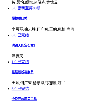
智,颜怡,颜悦,赵晓卉,步惊云
5.0
更新至第80期
爆梗脱口秀
李雪琴,徐志胜,何广智,王勉,庞博,鸟鸟
8.0
已完结
洪锡天的宝石盒2
洪锡天
1.0
已完结
轻轻松松喜剧节
王勉,何广智,杨蒙恩,徐志胜,呼兰
8.0
已完结
今晚开放麦第二季