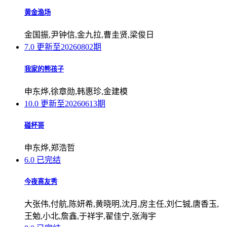
黄金渔场
金国振,尹钟信,金九拉,曹圭贤,梁俊日
7.0
更新至20260802期
我家的熊孩子
申东烨,徐章勋,韩惠珍,金建模
10.0
更新至20260613期
碰杯哥
申东烨,郑浩哲
6.0
已完结
今夜喜友秀
大张伟,付航,陈妍希,黄晓明,沈月,房主任,刘仁铖,唐香玉,
王勉,小北,詹鑫,于祥宇,翟佳宁,张海宇