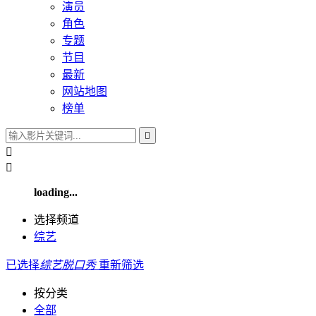
演员
角色
专题
节目
最新
网站地图
榜单



loading...
选择频道
综艺
已选择
综艺
脱口秀
重新筛选
按分类
全部