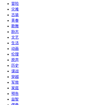
冒险
灾难
古装
青春
歌舞
励志
文艺
生活
动画
伦理
原声
历史
谍战
穿越
军旅
家庭
预告
益智
偶像