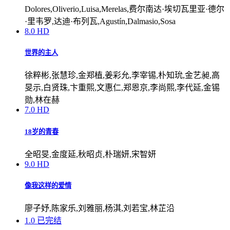
Dolores,Oliverio,Luisa,Merelas,费尔南达·埃切瓦里亚·德尔
·里韦罗,达迪·布列瓦,Agustín,Dalmasio,Sosa
8.0
HD
世界的主人
徐粹彬,张慧珍,金郑植,姜彩允,李宰锡,朴知玧,金艺昶,高
旻示,白贤珠,卞重熙,文惠仁,郑恩京,李尚熙,李代延,金锡
勋,林在赫
7.0
HD
18岁的青春
全昭旻,金度延,秋昭贞,朴瑞妍,宋智妍
9.0
HD
像我这样的爱情
廖子妤,陈家乐,刘雅丽,杨淇,刘若宝,林芷沿
1.0
已完结