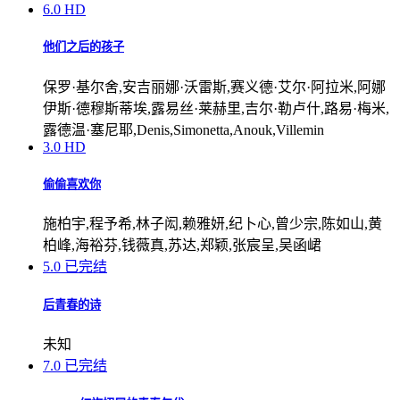
6.0
HD
他们之后的孩子
保罗·基尔舍,安吉丽娜·沃雷斯,赛义德·艾尔·阿拉米,阿娜
伊斯·德穆斯蒂埃,露易丝·莱赫里,吉尔·勒卢什,路易·梅米,
露德温·塞尼耶,Denis,Simonetta,Anouk,Villemin
3.0
HD
偷偷喜欢你
施柏宇,程予希,林子闳,赖雅妍,纪卜心,曾少宗,陈如山,黄
柏峰,海裕芬,钱薇真,苏达,郑颖,张宸呈,吴函峮
5.0
已完结
后青春的诗
未知
7.0
已完结