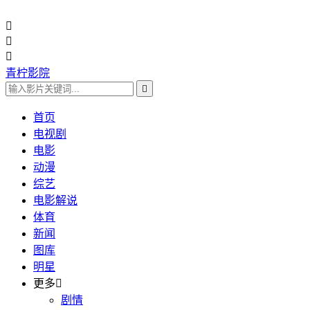



青柠影院

首页
电视剧
电影
动漫
综艺
电影解说
体育
新闻
图库
明星
更多

剧情