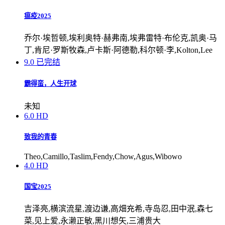
瘟疫2025
乔尔·埃哲顿,埃利奥特·赫弗南,埃弗雷特·布伦克,凯奥·马
丁,肯尼·罗斯牧森,卢卡斯·阿德勒,科尔顿·李,Kolton,Lee
9.0
已完结
霸得蛮，人生开球
未知
6.0
HD
致我的青春
Theo,Camillo,Taslim,Fendy,Chow,Agus,Wibowo
4.0
HD
国宝2025
吉泽亮,横滨流星,渡边谦,高畑充希,寺岛忍,田中泯,森七
菜,见上爱,永濑正敏,黑川想矢,三浦贵大