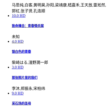
马思纯,白客,黄明昊,孙阳,梁靖康,嵇嘉禾,王天放,雷淞然,
郭虹,张子贤,孔连顺
10.0
HD
致命撞击：青春情杀案
未知
4.0
HD
银白色的青春
柴崎はる,淺野潤一郎
3.0
HD
那张照片里的我们
李沐,郑振永,宋柏纬
9.0
HD
采石场的圣母