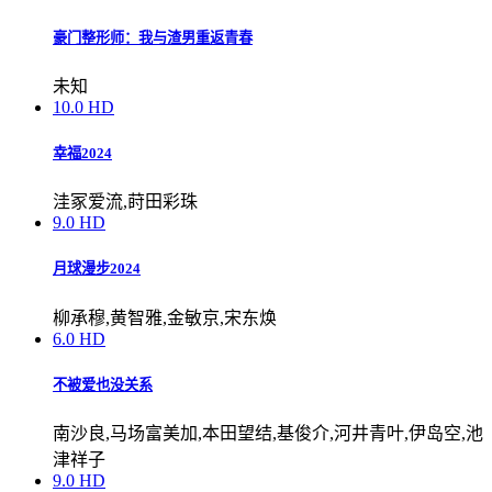
豪门整形师：我与渣男重返青春
未知
10.0
HD
幸福2024
洼冢爱流,莳田彩珠
9.0
HD
月球漫步2024
柳承穆,黄智雅,金敏京,宋东焕
6.0
HD
不被爱也没关系
南沙良,马场富美加,本田望结,基俊介,河井青叶,伊岛空,池
津祥子
9.0
HD