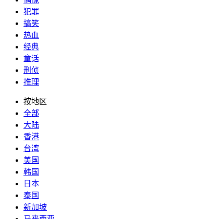
犯罪
搞笑
热血
经典
童话
刑侦
推理
按地区
全部
大陆
香港
台湾
美国
韩国
日本
泰国
新加坡
马来西亚