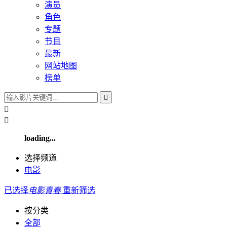
演员
角色
专题
节目
最新
网站地图
榜单



loading...
选择频道
电影
已选择
电影
青春
重新筛选
按分类
全部