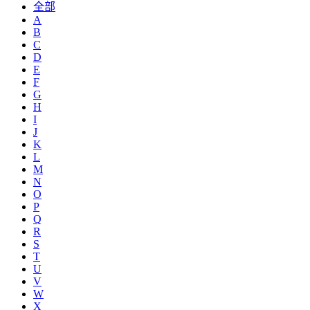
全部
A
B
C
D
E
F
G
H
I
J
K
L
M
N
O
P
Q
R
S
T
U
V
W
X