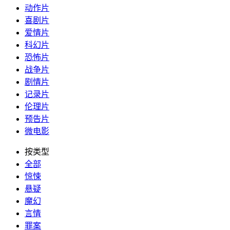
动作片
喜剧片
爱情片
科幻片
恐怖片
战争片
剧情片
记录片
伦理片
预告片
微电影
按类型
全部
惊悚
悬疑
魔幻
言情
罪案