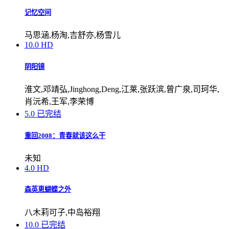
记忆空间
马思涵,杨淘,吉舒亦,杨雪儿
10.0
HD
阴阳镜
淮文,邓靖弘,Jinghong,Deng,江莱,张跃滨,曾广泉,司珂华,
肖沅希,王军,李荣博
5.0
已完结
重回2008：青春就该这么干
未知
4.0
HD
森英恵蝴蝶之外
八木莉可子,中岛裕翔
10.0
已完结