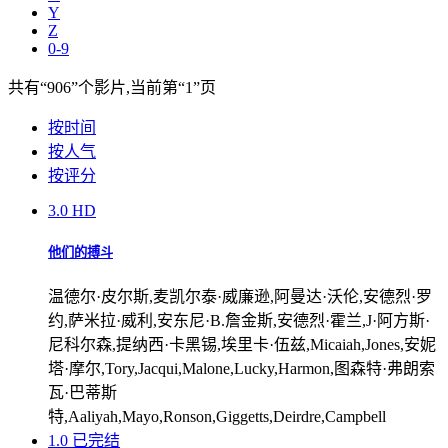
Y
Z
0-9
共有
“906”
个影片,当前第
“1”
页
按时间
按人气
按评分
3.0
HD
他们的搏斗
温德尔·皮尔斯,麦凯尔泰·威廉逊,阿曼达·沃伦,安德烈·罗
约,萨米拉·威利,安东尼·B.詹金斯,安德烈·霍兰,J·阿方斯·
尼科尔森,提纳西·卡黑锡,埃里卡·伍兹,Micaiah,Jones,安妮
塔·摩尔,Tory,Jacqui,Malone,Lucky,Harmon,图森特·弗朗索
瓦·巴蒂斯
特,Aaliyah,Mayo,Ronson,Giggetts,Deirdre,Campbell
1.0
已完结