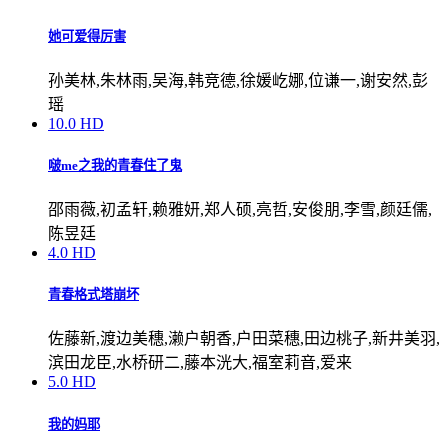
她可爱得厉害
孙美林,朱林雨,吴海,韩竞德,徐媛屹娜,位谦一,谢安然,彭
瑶
10.0
HD
啵me之我的青春住了鬼
邵雨薇,初孟轩,赖雅妍,郑人硕,亮哲,安俊朋,李雪,颜廷儒,
陈昱廷
4.0
HD
青春格式塔崩坏
佐藤新,渡边美穗,濑户朝香,户田菜穗,田边桃子,新井美羽,
滨田龙臣,水桥研二,藤本洸大,福室莉音,爱来
5.0
HD
我的妈耶