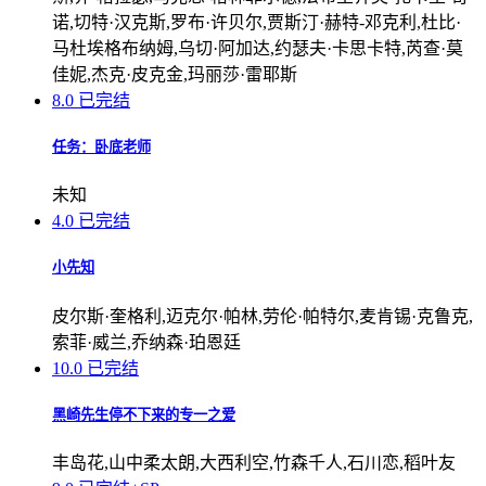
诺,切特·汉克斯,罗布·许贝尔,贾斯汀·赫特-邓克利,杜比·
马杜埃格布纳姆,乌切·阿加达,约瑟夫·卡思卡特,芮查·莫
佳妮,杰克·皮克金,玛丽莎·雷耶斯
8.0
已完结
任务：卧底老师
未知
4.0
已完结
小先知
皮尔斯·奎格利,迈克尔·帕林,劳伦·帕特尔,麦肯锡·克鲁克,
索菲·威兰,乔纳森·珀恩廷
10.0
已完结
黑崎先生停不下来的专一之爱
丰岛花,山中柔太朗,大西利空,竹森千人,石川恋,稻叶友