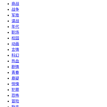
商战
战争
军旅
谍战
年代
职场
校园
动画
言情
科幻
热血
剧情
青春
悬疑
惊悚
犯罪
恐怖
冒险
励志