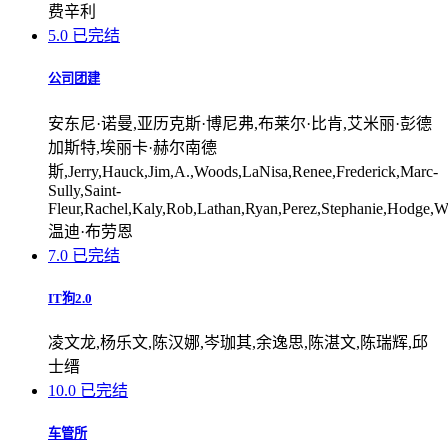
费辛利
5.0
已完结
公司团建
安东尼·诺曼,亚历克斯·博尼弗,布莱尔·比肯,艾米丽·彭德
加斯特,埃丽卡·赫尔南德
斯,Jerry,Hauck,Jim,A.,Woods,LaNisa,Renee,Frederick,Marc-
Sully,Saint-
Fleur,Rachel,Kaly,Rob,Lathan,Ryan,Perez,Stephanie,Hodge,W
温迪·布劳恩
7.0
已完结
IT狗2.0
凌文龙,杨乐文,陈汉娜,岑珈其,余逸思,陈湛文,陈瑞辉,邱
士缙
10.0
已完结
车管所