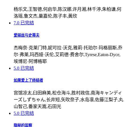
杨乐文,王智德,何启华,陈汉娜,许月湘,林千渟,朱柏谦,何
洛瑶,鲁文杰,巢嘉伦,陈子丰,黃欣
7.0
已完结
爱丽丝与史蒂夫
杰梅奈·克莱门特,妮可拉·沃克,雅莉·托珀尔·玛格丽斯,乔
尔·弗莱,玛西娅·沃伦,艾莉德·费舍尔,Tyrese,Eaton-Dyce,
埃博尼·阿博格耶
5.0
已完结
如果爱上了终结者
宫馆凉太,臼田麻美,松仓海斗,胜村政信,南海キャンディ
ーズしずちゃん,长井短,矢吹奈子,水岛凛,佐藤江梨子,丸
山智己,番家天嵩,石田光
5.0
已完结
隐秘的监察