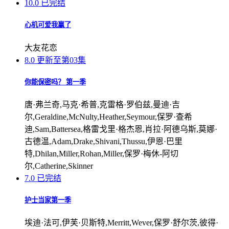
10.0
已完结
心机可爱我赢了
大友花恋
8.0
更新至第03集
你能保密吗？ 第一季
唐·弗兰奇,马克·希普,克雷格·罗伯兹,曼迪·吉
尔,Geraldine,McNulty,Heather,Seymour,保罗·查希
迪,Sam,Battersea,格雷戈里·格杰恩,肖拉·阿德乌斯,莫娜·
古德温,Adam,Drake,Shivani,Thussu,伊恩·巴里
特,Dhilan,Miller,Rohan,Miller,保罗·梅休-阿切
尔,Catherine,Skinner
7.0
已完结
护士当家第一季
埃迪·法可,伊芙·贝斯特,Merritt,Wever,保罗·舒尔茨,彼得·