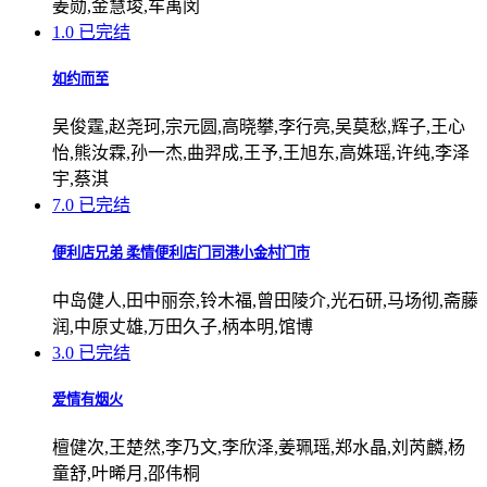
姜勋,金慧埈,车禹闵
1.0
已完结
如约而至
吴俊霆,赵尧珂,宗元圆,高晓攀,李行亮,吴莫愁,辉子,王心
怡,熊汝霖,孙一杰,曲羿成,王予,王旭东,高姝瑶,许纯,李泽
宇,蔡淇
7.0
已完结
便利店兄弟 柔情便利店门司港小金村门市
中岛健人,田中丽奈,铃木福,曾田陵介,光石研,马场彻,斋藤
润,中原丈雄,万田久子,柄本明,馆博
3.0
已完结
爱情有烟火
檀健次,王楚然,李乃文,李欣泽,姜珮瑶,郑水晶,刘芮麟,杨
童舒,叶晞月,邵伟桐