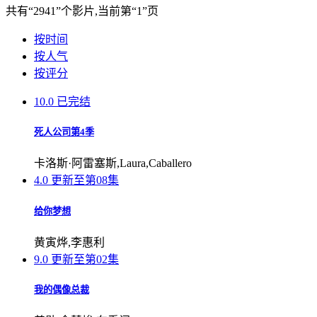
共有
“2941”
个影片,当前第
“1”
页
按时间
按人气
按评分
10.0
已完结
死人公司第4季
卡洛斯·阿雷塞斯,Laura,Caballero
4.0
更新至第08集
给你梦想
黄寅烨,李惠利
9.0
更新至第02集
我的偶像总裁