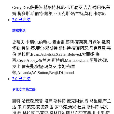
Gerry,Dee,萨曼莎·赫尔特,托尼·卡瓦勒罗,吉吉·尊巴多,蒂
姆·梅多斯,哈丽特·戴尔,亚历克斯·塔兰特,莫利·卡尔尼
7.0
已完结
雄鸡生活
史蒂夫·卡瑞尔,约翰·C·麦金雷,莎莉·克莱芙,丹妮尔·戴德
怀勒,劳伦·蔡,菲尔·邓斯特,斯科特·麦克阿瑟,马克西莫·韦
伯·萨拉斯,Evan,Jachelski,Xavier,Beloved,索菲娅·梅
西,Cece,Abbey,布兰达·斯特朗,Marita,de,Lara,阿曼达·瑞,
罗比·霍夫曼,安妮·玛莫罗,康妮·布里
顿,Amanda,W.,Sutton,Benji,Diamond
7.0
已完结
男篮女主第二季
凯特·哈德森,德鲁·塔弗,斯科特·麦克阿瑟,肯·马里诺,布兰
达·宋,布莱克·安德森,雷·罗马诺,汤米·杜威,斯科特·埃文
斯,乔·格拉瑟,马克思·格林菲尔德,法布里齐奥·扎卡里·奇