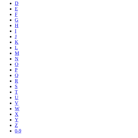
D
E
F
G
H
I
J
K
L
M
N
O
P
Q
R
S
T
U
V
W
X
Y
Z
0-9