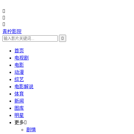



青柠影院

首页
电视剧
电影
动漫
综艺
电影解说
体育
新闻
图库
明星
更多

剧情