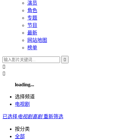
演员
角色
专题
节目
最新
网站地图
榜单



loading...
选择频道
电视剧
已选择
电视剧
喜剧
重新筛选
按分类
全部