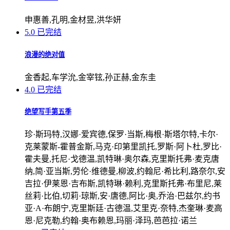
申惠善,孔明,金材昱,洪华妍
5.0
已完结
浪漫的绝对值
金香起,车学沇,金宰铉,孙正赫,金东圭
4.0
已完结
绝望写手第五季
珍·斯玛特,汉娜·爱宾德,保罗·当斯,梅根·斯塔尔特,卡尔·
克莱蒙斯-霍普金斯,马克·印第里凯托,罗斯·阿卜杜,罗比·
霍夫曼,托尼·戈德温,凯特琳·奥尔森,克里斯托弗·麦克唐
纳,简·亚当斯,劳伦·维德曼,柳波,约翰尼·希比利,路奈尔,安
吉拉·伊莱恩·吉布斯,凯特琳·赖利,克里斯托弗·布里尼,莱
丝莉·比伯,切莉·琼斯,安·唐德,阿比·奥,乔治·巴兹尔,约书
亚·A·布朗宁,克里斯廷·古德温,艾里克·奈特,杰奎琳·麦高
恩·尼克勒,约翰·奥布赖恩,玛丽·泽玛,芭芭拉·诺兰