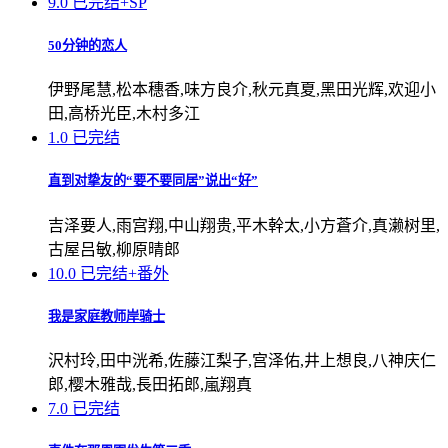
9.0
已完结+SP
50分钟的恋人
伊野尾慧,松本穗香,味方良介,秋元真夏,黑田光辉,欢迎小
田,高桥光臣,木村多江
1.0
已完结
直到对挚友的“要不要同居”说出“好”
吉泽要人,雨宫翔,中山翔贵,平木幹太,小方蒼介,真濑树里,
古屋吕敏,柳原晴郎
10.0
已完结+番外
我是家庭教师岸骑士
沢村玲,田中洸希,佐藤江梨子,宫泽佑,井上想良,八神庆仁
郎,樱木雅哉,長田拓郎,嵐翔真
7.0
已完结