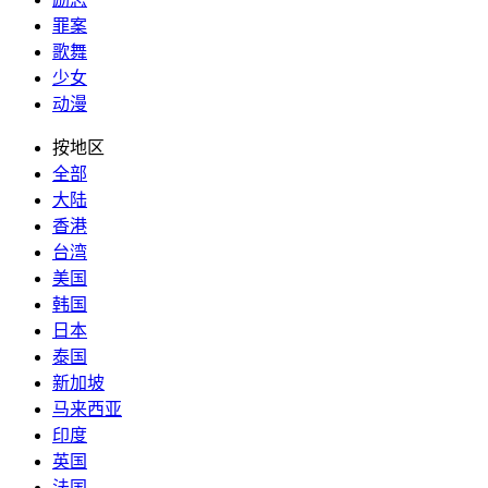
罪案
歌舞
少女
动漫
按地区
全部
大陆
香港
台湾
美国
韩国
日本
泰国
新加坡
马来西亚
印度
英国
法国