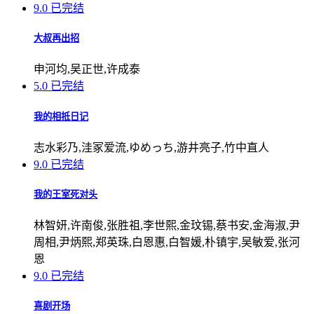
9.0
已完结
大叔再出招
申河均,吴正世,许成泰
5.0
已完结
我的相抵日记
志水彩乃,洼冢爱流,ゆめっち,游井亮子,竹中直人
9.0
已完结
我的王室死对头
林智妍,许南俊,张胜祖,李世熙,金玟锡,蔡书安,金海淑,尹
周相,尹炳熙,郑英珠,白恩惠,白智媛,朴镇宇,吴敏爱,张河
恩
9.0
已完结
喜剧开场