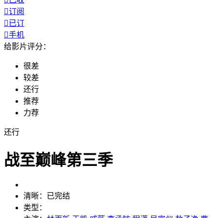

订阅

已订

手机
给影片评分：
很差
较差
还行
推荐
力荐
还行
战至巅峰第三季
清晰：
已完结
类型：