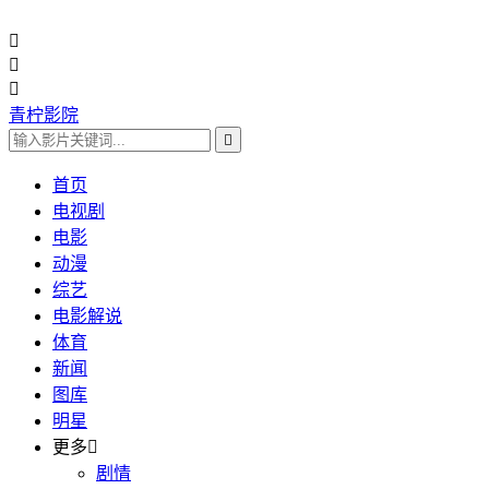



青柠影院

首页
电视剧
电影
动漫
综艺
电影解说
体育
新闻
图库
明星
更多

剧情