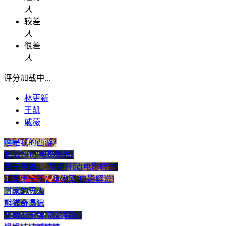
人
较差
人
很差
人
评分加载中...
林更新
王凯
戚薇
这是我的西游2
长城2016[电影解说]
痞子英雄2：黎明升起[电影解说]
三国第一部：争洛阳[电影解说]
当家的男人
熊猫奇遇记
王牌逗王牌[电影解说]