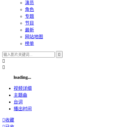
演员
角色
专题
节目
最新
网站地图
榜单



loading...
视频
详细
主题曲
台词
播出
时间

收藏

已收