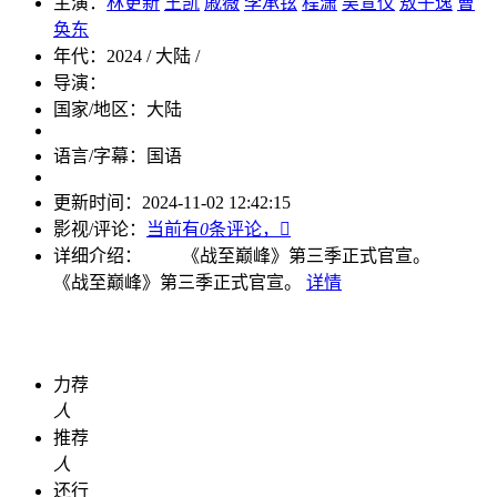
主演：
林更新
王凯
戚薇
李承铉
程潇
吴宣仪
敖子逸
曹
奂东
年代：
2024 / 大陆 /
导演：
国家/地区：
大陆
语言/字幕：
国语
更新时间：
2024-11-02 12:42:15
影视/评论：
当前有
0
条评论，

详细介绍：
《战至巅峰》第三季正式官宣。
《战至巅峰》第三季正式官宣。
详情
力荐
人
推荐
人
还行