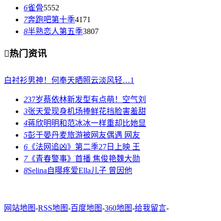
6
雀骨
5552
7
奔跑吧第十季
4171
8
半熟恋人第五季
3807

热门资讯
白衬衫男神！何奉天晒照云淡风轻…
1
2
37岁蔡依林新发型有点萌！空气刘
3
张天爱现身机场捧鲜花挡脸害羞甜
4
蒋欣明明和范冰冰一样重却比她显
5
彭于晏丹麦旅游被网友偶遇 网友
6
《法网追凶》第二季27日上映 王
7
《青春警事》首播 焦俊艳魏大勋
8
Selina自曝疼爱Ella儿子 曾因他
网站地图
-
RSS地图
-
百度地图
-
360地图
-
给我留言
-