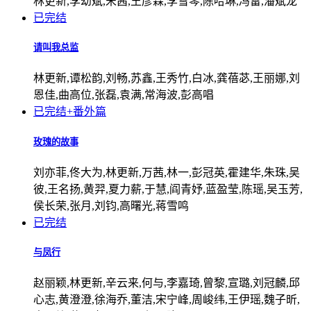
林更新,李幼斌,宋茜,王彦霖,李雪琴,陈哈琳,冯雷,潘斌龙
已完结
请叫我总监
林更新,谭松韵,刘畅,苏鑫,王秀竹,白冰,龚蓓苾,王丽娜,刘
恩佳,曲高位,张磊,袁满,常海波,彭高唱
已完结+番外篇
玫瑰的故事
刘亦菲,佟大为,林更新,万茜,林一,彭冠英,霍建华,朱珠,吴
彼,王名扬,黄羿,夏力薪,于慧,阎青妤,蓝盈莹,陈瑶,吴玉芳,
侯长荣,张月,刘钧,高曙光,蒋雪鸣
已完结
与凤行
赵丽颖,林更新,辛云来,何与,李嘉琦,曾黎,宣璐,刘冠麟,邱
心志,黄澄澄,徐海乔,董洁,宋宁峰,周峻纬,王伊瑶,魏子昕,