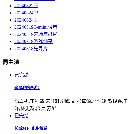
20240825下
20240824中
20240824上
20240819Gemini陪看
20240819来场复盘局
20240818游戏纯享
20240818先导片
同主演
已完结
这是我的西游2
马嘉祺,丁程鑫,宋亚轩,刘耀文,张真源,严浩翔,贺峻霖,于
洋,林更新,邵兵,苏醒
已完结
长城2016[电影解说]