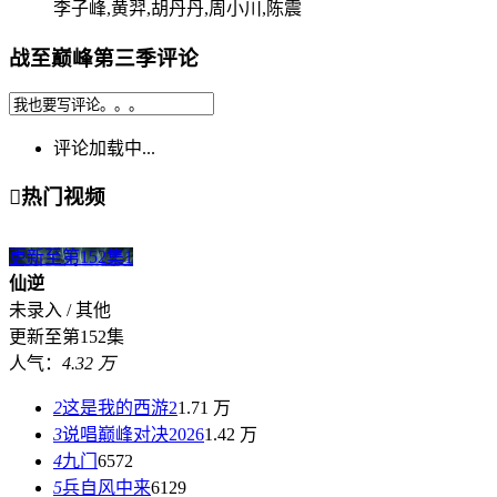
李子峰,黄羿,胡丹丹,周小川,陈震
战至巅峰第三季评论
评论加载中...

热门视频
更新至第152集
1
仙逆
未录入 / 其他
更新至第152集
人气：
4.32 万
2
这是我的西游2
1.71 万
3
说唱巅峰对决2026
1.42 万
4
九门
6572
5
兵自风中来
6129