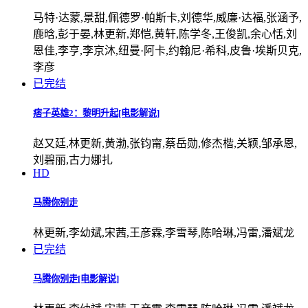
马特·达蒙,景甜,佩德罗·帕斯卡,刘德华,威廉·达福,张涵予,
鹿晗,彭于晏,林更新,郑恺,黄轩,陈学冬,王俊凯,余心恬,刘
恩佳,李亨,李京沐,纽曼·阿卡,约翰尼·希科,皮鲁·埃斯贝克,
李彦
已完结
痞子英雄2：黎明升起[电影解说]
赵又廷,林更新,黄渤,张钧甯,蔡岳勋,修杰楷,关颖,邹承恩,
刘碧丽,古力娜扎
HD
马腾你别走
林更新,李幼斌,宋茜,王彦霖,李雪琴,陈哈琳,冯雷,潘斌龙
已完结
马腾你别走[电影解说]