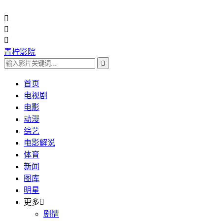



青柠影院

首页
电视剧
电影
动漫
综艺
电影解说
体育
新闻
图库
明星
更多

剧情