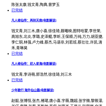
陈张太康,钱文青,陶典,曾梦玉
已完结
凡人修仙传：再别天南[电影解说]
钱文青,刘三木,唐小喜,徐佳琦,聂曦映,图特哈蒙,李世荣,
高旭东,北炎,李璐,史泽鲲,李昕,王保顺,万纯,万力,胡亚捷,
李仁铜,林强,卢力峰,蔡杰,马语非,刘若班,蔡壮壮,许凯,清
禾,青琳昊
已完结
凡人修仙传：初入星海[电影解说]
钱文青,李诗萌,郭浩然,徐佳琦,刘三木
已完结
少年歌行 海外仙山篇[电影解说]
赵毅,张博恒,张杰,褚珺,唐小喜,宇薇,魏超,张宇微,黎筱濛,