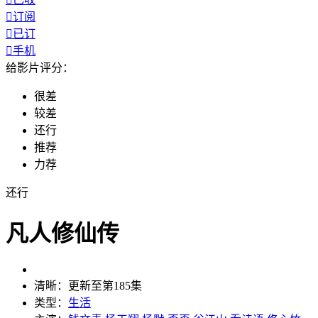

订阅

已订

手机
给影片评分：
很差
较差
还行
推荐
力荐
还行
凡人修仙传
清晰：
更新至第185集
类型：
生活