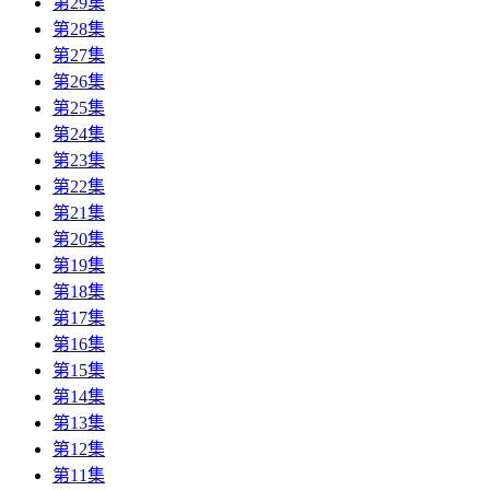
第29集
第28集
第27集
第26集
第25集
第24集
第23集
第22集
第21集
第20集
第19集
第18集
第17集
第16集
第15集
第14集
第13集
第12集
第11集