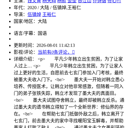
主演：
钱文青
杨天翔
杨默
歪歪
谷江山
乔诗语
佟心竹
年代：
2020 / 大陆 / 伍镇焯,王裕仁
导演：
伍镇焯
王裕仁
国家/地区：
大陆
语言/字幕：
国语
更新时间：
2026-08-01 11:42:13
影视/评论：
当前有
0
条评论，

详细介绍：
<p> 平凡少年韩立出生贫困，为了让家
人过上…
<p> 平凡少年韩立出生贫困，为了让家人
过上更好的生活，自愿前去七玄门参加入门考核，最终
被墨大夫收入门下。<br/> 墨大夫一开始对韩立悉心
培养、传授医术，让韩立对他非常感激，但随着一同入
门的弟子张铁失踪，韩立才发现了墨大夫的真面目。
<br/> 墨大夫试图夺舍韩立，最终却被韩立反杀。通
过墨大夫的遗书韩立得知了一个全新世界：修仙界的存
在。<br/> 在帮助七玄门抵御外敌之后，韩立离开了
七玄门，前去墨大夫的家中寻找暖阳宝玉解毒，并帮助
墨家人打败了敌人。<br/> 通过墨大夫之女墨彩环的