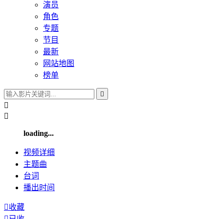
演员
角色
专题
节目
最新
网站地图
榜单



loading...
视频
详细
主题曲
台词
播出
时间

收藏

已收