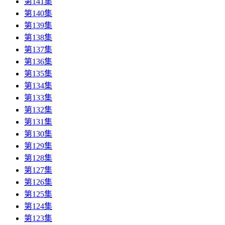
第141集
第140集
第139集
第138集
第137集
第136集
第135集
第134集
第133集
第132集
第131集
第130集
第129集
第128集
第127集
第126集
第125集
第124集
第123集