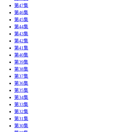
第47集
第46集
第45集
第44集
第43集
第42集
第41集
第40集
第39集
第38集
第37集
第36集
第35集
第34集
第33集
第32集
第31集
第30集