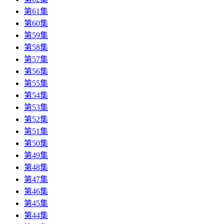
第61集
第60集
第59集
第58集
第57集
第56集
第55集
第54集
第53集
第52集
第51集
第50集
第49集
第48集
第47集
第46集
第45集
第44集