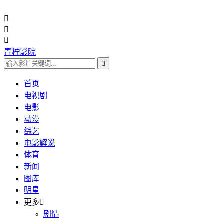



青柠影院

首页
电视剧
电影
动漫
综艺
电影解说
体育
新闻
图库
明星
更多

剧情