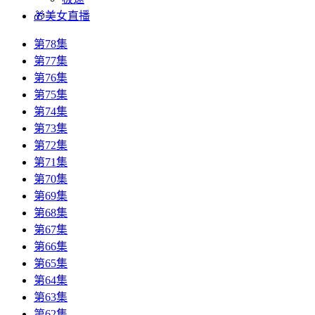
🎁美女直播
第78集
第77集
第76集
第75集
第74集
第73集
第72集
第71集
第70集
第69集
第68集
第67集
第66集
第65集
第64集
第63集
第62集