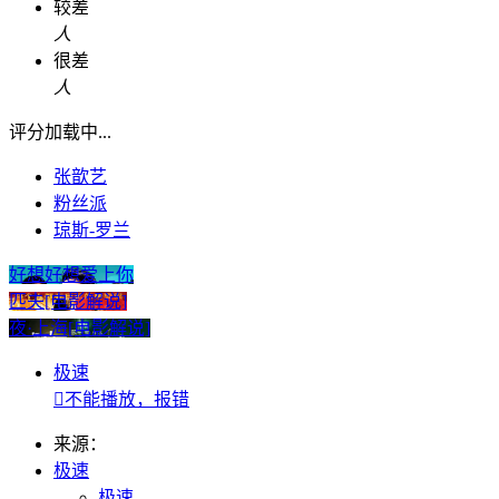
较差
人
很差
人
评分加载中...
张歆艺
粉丝派
琼斯-罗兰
好想好想爱上你
匹夫[电影解说]
夜·上海[电影解说]
极速

不能播放，报错
来源：
极速
极速