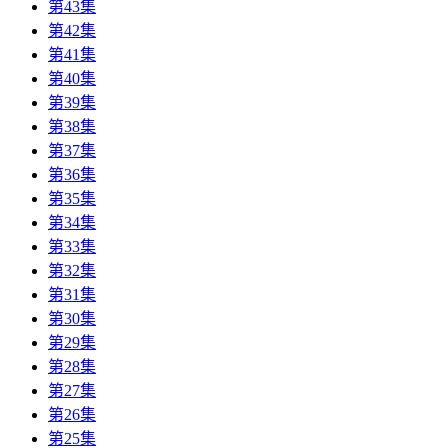
第43集
第42集
第41集
第40集
第39集
第38集
第37集
第36集
第35集
第34集
第33集
第32集
第31集
第30集
第29集
第28集
第27集
第26集
第25集